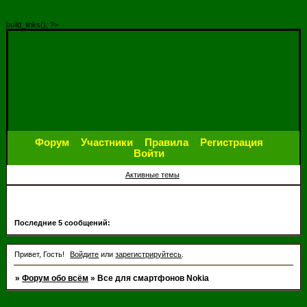
build_links(); ?>
Форум
Участники
Правила
Регистрация
Войти
Активные темы
Последние 5 сообщений:
Привет, Гость!
Войдите
или
зарегистрируйтесь
.
»
Форум обо всём
»
Все для смартфонов Nokia