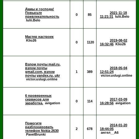
Дамы и господа!
Повысьте
2021-11-18
0
85
привлекательность
11:21:31
Iulii.Belo
Iulii.Belo
Мастер настроек
Klio26
2019-08-02
0
1120
16:32:46
Klio26
Взлом почты mail.ru,
взлом почты
2018-05-04
gmail.com, взлом
1
389
12:51:24
почты yandex.ru, ukr
victor.uslugi.online
victor.uslugi.online
6 проверенных
сервисов для
2017-03-09
0
114
заработка.
avigation
16:28:56
avigation
Помогите
2014-01-20
разблокировать
2
678
18:44:05
телефон Nokia 2630
ангел__А6
PavelBrunki