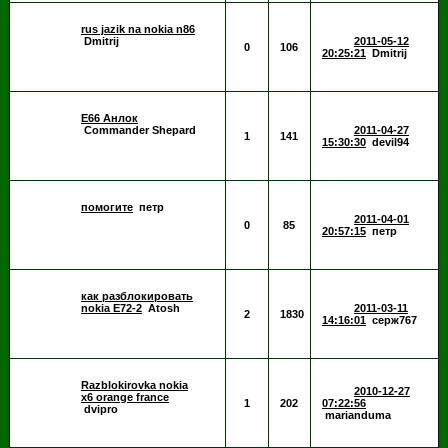
rus jazik na nokia n86
Dmitrij
2011-05-12
0
106
20:25:21
Dmitrij
E66 Анлок
Commander Shepard
2011-04-27
1
141
15:30:30
devil94
помогите
петр
2011-04-01
0
85
20:57:15
петр
как разблокировать
nokia E72-2
Atosh
2011-03-11
2
1830
14:16:01
серж767
Razblokirovka nokia
2010-12-27
x6 orange france
1
202
07:22:56
dvipro
marianduma