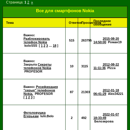
Страница:
1
2
»
Все для смартфонов Nokia
Последнее
Тема
Ответов
Просмотров
сообщение
Важно:
Разблокировать
2015-08-20
515
263795
телефон Nokia
14:50:00
Роман19
koloSSS
[
1
2
3
…
18
]
Важно:
Закрыта
Секреты
2012-08-22
10
3115
телефонов Nokia
11:11:36
Pizza
PROFESOR
Важно:
Русификация
"серых" телефонов
2012-01-18
87
21303
Nokia.
PROFESOR
06:41:29
Alex34221
[
1
2
3
]
Фотоловушка
2022-01-07
Егерькам
Iulii.Belo
2
492
18:33:49
Белозерова