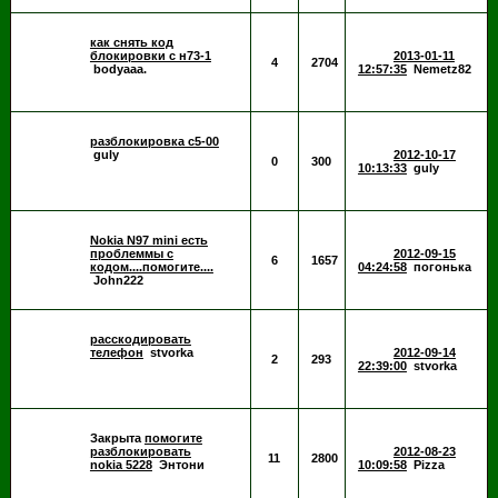
как снять код
блокировки с н73-1
2013-01-11
4
2704
bodyaaa.
12:57:35
Nemetz82
разблокировка c5-00
guly
2012-10-17
0
300
10:13:33
guly
Nokia N97 mini есть
проблеммы с
2012-09-15
6
1657
кодом....помогите....
04:24:58
погонька
John222
расскодировать
телефон
stvorka
2012-09-14
2
293
22:39:00
stvorka
Закрыта
помогите
разблокировать
2012-08-23
11
2800
nokia 5228
Энтони
10:09:58
Pizza