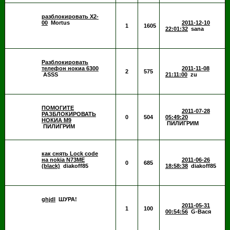
разблокировать X2-
00
Mortus
2011-12-10
1
1605
22:01:32
sana
Разблокировать
телефон нокиа 6300
2011-11-08
2
575
ASSS
21:11:00
zu
ПОМОГИТЕ
2011-07-28
РАЗБЛОКИРОВАТЬ
0
504
05:49:20
НОКИА М9
ПИЛИГРИМ
ПИЛИГРИМ
как снять Lock code
на nokia N73ME
2011-06-26
0
685
(black)
diakoff85
18:58:38
diakoff85
ghjdl
ШУРА!
2011-05-31
1
100
00:54:56
G-Вася