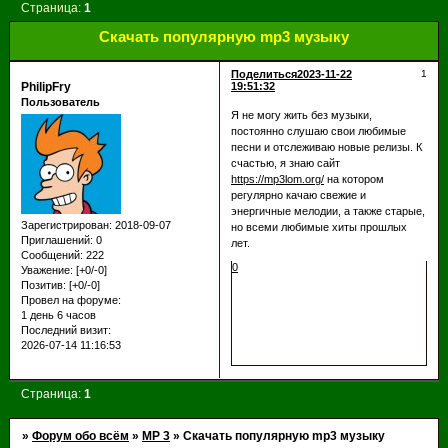
Страница:
1
Cкачать популярную mp3 музыку
Поделиться
2023-11-22
1
PhilipFry
19:51:32
Пользователь
Я не могу жить без музыки,
постоянно слушаю свои любимые
песни и отслеживаю новые релизы. К
счастью, я знаю сайт
https://mp3lom.org/
на котором
регулярно качаю свежие и
энергичные мелодии, а также старые,
Зарегистрирован
: 2018-09-07
но всеми любимые хиты прошлых
Приглашений:
0
лет.
Сообщений:
222
0
Уважение:
[+0/-0]
Позитив:
[+0/-0]
Провел на форуме:
1 день 6 часов
Последний визит:
2026-07-14 11:16:53
Страница:
1
»
Форум обо всём
»
МР 3
»
Cкачать популярную mp3 музыку