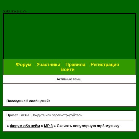
build_links(); ?>
Форум
Участники
Правила
Регистрация
Войти
Активные темы
Последние 5 сообщений:
Привет, Гость!
Войдите
или
зарегистрируйтесь
.
»
Форум обо всём
»
МР 3
»
Cкачать популярную mp3 музыку