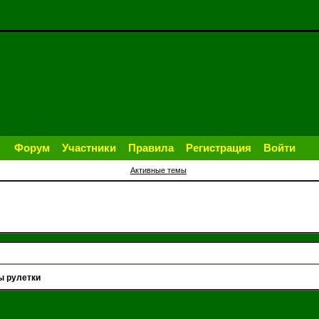
Форум
Участники
Правила
Регистрация
Войти
Активные темы
ы рулетки