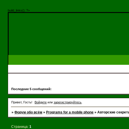
build_links(); ?>
Последние 5 сообщений:
Привет, Гость!
Войдите
или
зарегистрируйтесь
.
»
Форум обо всём
»
Programs for a mobile phone
»
Авторские секрет
Страница:
1