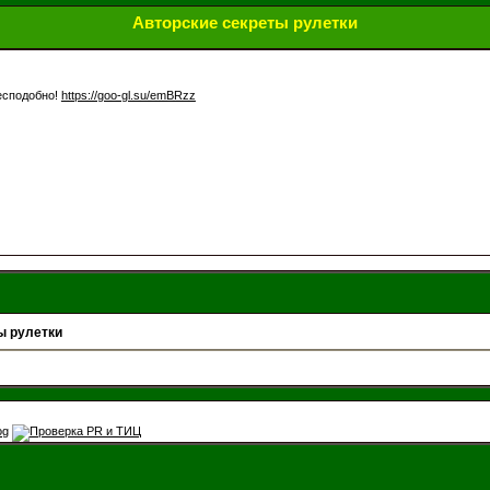
Авторские секреты рулетки
Бесподобно!
https://goo-gl.su/emBRzz
ы рулетки