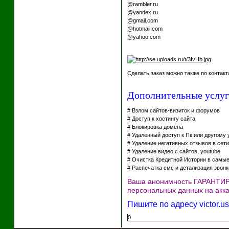
@rambler.ru
@yandex.ru
@gmail.com
@hotmail.com
@yahoo.com
Сделать заказ можно также по контак
Дополнительные услуг
# Взлом сайтов-визиток и форумов
# Доступ к хостингу сайта
# Блокировка домена
# Удаленный доступ к Пк или другому 
# Удаление негативных отзывов в сет
# Удаление видео с сайтов, youtube
# Очистка Кредитной Истории в самые
# Распечатка смс и детализация звонк
Ваша анонимность ГАРАНТИ
персональных данных на акка
Пишите по адресу victor.u
0