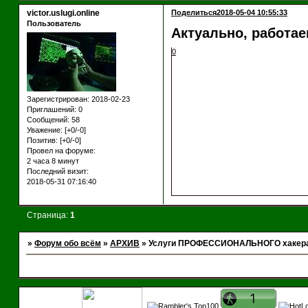
victor.uslugi.online
Поделиться
2018-05-04 10:55:33
Пользователь
Актуально, работае
0
Зарегистрирован
: 2018-02-23
Приглашений:
0
Сообщений:
58
Уважение:
[+0/-0]
Позитив:
[+0/-0]
Провел на форуме:
2 часа 8 минут
Последний визит:
2018-05-31 07:16:40
Страница:
1
»
Форум обо всём
»
АРХИВ
»
Услуги ПРОФЕССИОНАЛЬНОГО хакера. 