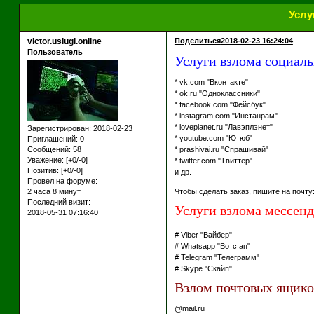
Услу
victor.uslugi.online
Поделиться
2018-02-23 16:24:04
Пользователь
Услуги взлома социальн
* vk.com "Вконтакте"
* ok.ru "Одноклассники"
* facebook.com "Фейсбук"
* instagram.com "Инстанрам"
* loveplanet.ru "Лавэплэнет"
Зарегистрирован
: 2018-02-23
* youtube.com "Ютюб"
Приглашений:
0
Сообщений:
58
* prashivai.ru "Спрашивай"
Уважение:
[+0/-0]
* twitter.com "Твиттер"
Позитив:
[+0/-0]
и др.
Провел на форуме:
2 часа 8 минут
Чтобы сделать заказ, пишите на почту
Последний визит:
Услуги взлома мессен
2018-05-31 07:16:40
# Viber "Вайбер"
# Whatsapp "Вотс ап"
# Telegram "Телеграмм"
# Skype "Скайп"
Взлом почтовых ящик
@mail.ru