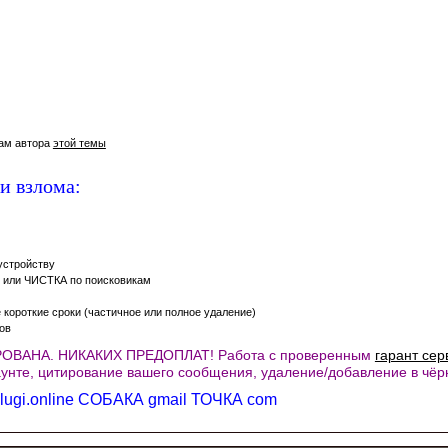
там автора
этой темы
и взлома:
устройству
и или ЧИСТКА по поисковикам
 короткие сроки (частичное или полное удаление)
ов
РОВАНА. НИКАКИХ ПРЕДОПЛАТ! Работа с проверенным
гарант се
унте, цитирование вашего сообщения, удаление/добавление в чёрн
slugi.online СОБАКА gmail ТОЧКА com