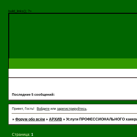
build_links(); ?>
Последние 5 сообщений:
Привет, Гость!
Войдите
или
зарегистрируйтесь
.
»
Форум обо всём
»
АРХИВ
»
Услуги ПРОФЕССИОНАЛЬНОГО хакера. 
Страница:
1