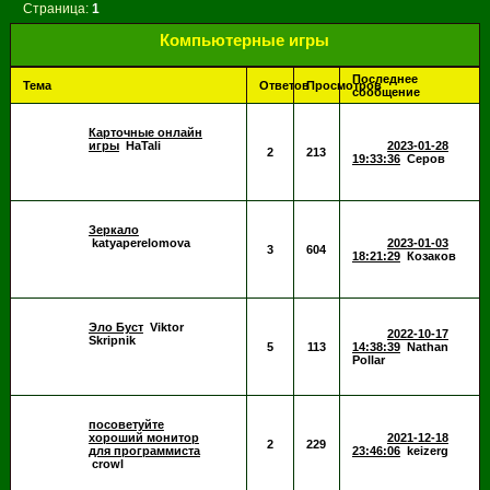
Страница:
1
Компьютерные игры
Последнее
Тема
Ответов
Просмотров
сообщение
Карточные онлайн
игры
HaTali
2023-01-28
2
213
19:33:36
Серов
Зеркало
katyaperelomova
2023-01-03
3
604
18:21:29
Козаков
Эло Буст
Viktor
2022-10-17
Skripnik
5
113
14:38:39
Nathan
Pollar
посоветуйте
хороший монитор
2021-12-18
2
229
для программиста
23:46:06
keizerg
crowl