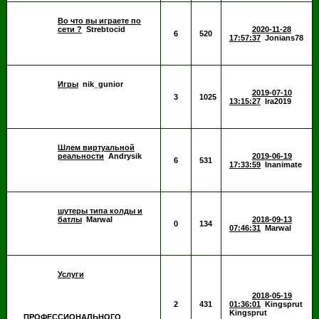
Во что вы играете по
сети ?
Strebtocid
2020-11-28
6
520
17:57:37
Jonians78
Игры
nik_gunior
2019-07-10
3
1025
13:15:27
Ira2019
Шлем виртуальной
реальности
Andrysik
2019-06-19
6
531
17:33:59
Inanimate
шутеры типа колды и
батлы
Marwal
2018-09-13
0
134
07:46:31
Marwal
Услуги
2018-05-19
2
431
01:36:01
Kingsprut
Kingsprut
ПРОФЕССИОНАЛЬНОГО