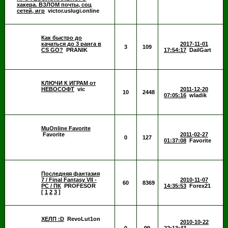
хакера. ВЗЛОМ почты, соц
сетей, игр
victor.uslugi.online
Как быстро до
качаться до 3 ранга в
2017-11-01
3
109
CS GO?
PRANIK
17:54:17
DailGart
КЛЮЧИ К ИГРАМ от
НЕВОСОФТ
vic
2011-12-20
10
2448
07:05:16
wladik
MuOnline Favorite
Favorite
2011-02-27
0
127
01:37:08
Favorite
Последняя фантазия
7 / Final Fantasy VII -
2010-11-07
60
8369
PC / ПК
PROFESOR
14:35:53
Forex21
[
1
2
3
]
ХЕЛП :D
RevoLut1on
2010-10-22