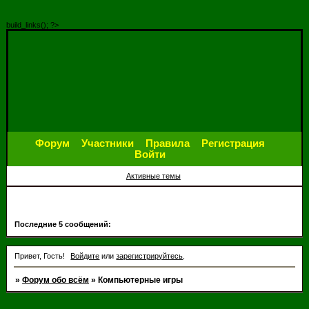
build_links(); ?>
Форум
Участники
Правила
Регистрация
Войти
Активные темы
Последние 5 сообщений:
Привет, Гость!
Войдите
или
зарегистрируйтесь
.
»
Форум обо всём
»
Компьютерные игры