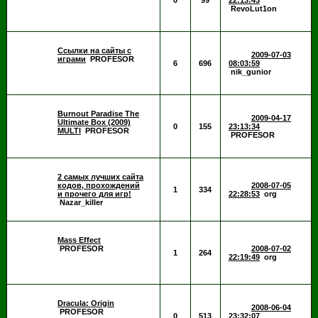
0
99
22:13:43
RevoLut1on
Ссылки на сайты с
2009-07-03
играми
PROFESOR
6
696
08:03:59
nik_gunior
Burnout Paradise The
2009-04-17
Ultimate Box (2009)
0
155
23:13:34
MULTI
PROFESOR
PROFESOR
2 самых лучших сайта
кодов, прохождений
2008-07-05
1
334
и прочего для игр!
22:28:53
org
Nazar_killer
Mass Effect
PROFESOR
2008-07-02
1
264
22:19:49
org
Dracula: Origin
2008-06-04
PROFESOR
0
513
23:32:07