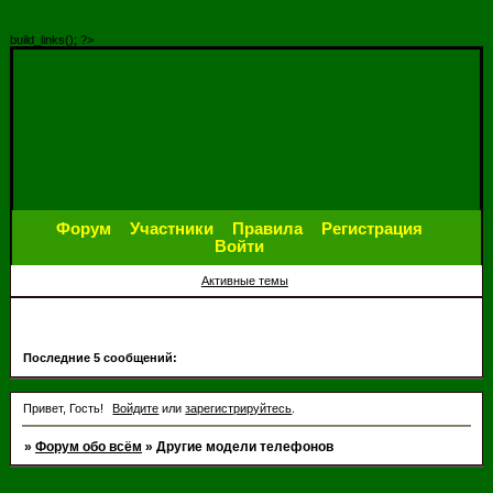
build_links(); ?>
Форум
Участники
Правила
Регистрация
Войти
Активные темы
Последние 5 сообщений:
Привет, Гость!
Войдите
или
зарегистрируйтесь
.
»
Форум обо всём
»
Другие модели телефонов