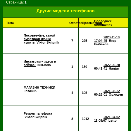
Страница:
1
Другие модели телефонов
Последнее
Тема
Ответов
Просмотров
сообщение
Посоветуйте, какой
2023-11-19
смартфон лучше
7
295
17:04:45
Егор
купить
Viktor Skripnik
Рыбаков
Инстаграм – здесь и
сейчас!
Iulii.Belo
2022-06-28
1
130
00:41:41
Hantar
МАГАЗИН ТЕХНИКИ
PRANIK
2021-08-22
4
305
00:26:01
Орхидея
Ремонт телефона
Viktor Skripnik
2021-04-02
8
1012
11:08:07
Letto