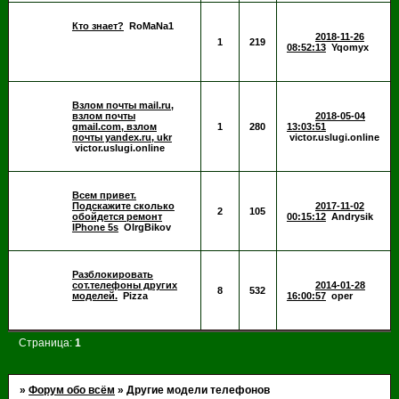
Кто знает?
RoMaNa1
2018-11-26
1
219
08:52:13
Yqomyx
Взлом почты mail.ru,
взлом почты
2018-05-04
gmail.com, взлом
1
280
13:03:51
почты yandex.ru, ukr
victor.uslugi.online
victor.uslugi.online
Всем привет.
Подскажите сколько
2017-11-02
2
105
обойдется ремонт
00:15:12
Andrysik
IPhone 5s
OlrgBikov
Разблокировать
сот.телефоны других
2014-01-28
8
532
моделей.
Pizza
16:00:57
oper
Страница:
1
»
Форум обо всём
»
Другие модели телефонов