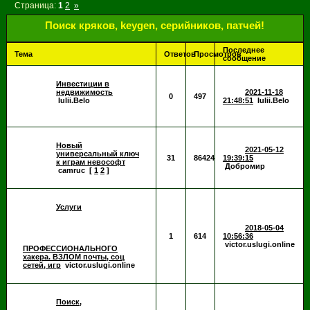
Страница:
1
2
»
Поиск кряков, keygen, серийников, патчей!
Последнее
Тема
Ответов
Просмотров
сообщение
Инвестиции в
недвижимость
2021-11-18
0
497
Iulii.Belo
21:48:51
Iulii.Belo
Новый
2021-05-12
универсальный ключ
31
86424
19:39:15
к играм невософт
Добромир
camruc
[
1
2
]
Услуги
2018-05-04
1
614
10:56:36
victor.uslugi.online
ПРОФЕССИОНАЛЬНОГО
хакера. ВЗЛОМ почты, соц
сетей, игр
victor.uslugi.online
Поиск,