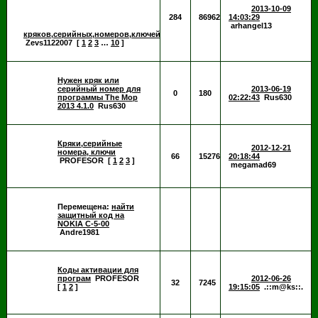
2013-10-09
284
86962
14:03:29
arhangel13
кряков,серийных,номеров,ключей
Zevs1122007
[
1
2
3
…
10
]
Нужен кряк или
серийный номер для
2013-06-19
0
180
программы The Mop
02:22:43
Rus630
2013 4.1.0
Rus630
Кряки,серийные
2012-12-21
номера, ключи
66
15276
20:18:44
PROFESOR
[
1
2
3
]
megamad69
Перемещена:
найти
защитный код на
NOKIA C-5-00
Andre1981
Коды активации для
програм
PROFESOR
2012-06-26
32
7245
[
1
2
]
19:15:05
.::m@ks::.