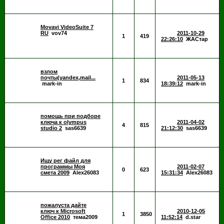
Movavi VideoSuite 7
RU
vov74
2011-10-29
1
419
22:26:10
ЖАСтар
взлом
почты(yandex,mail...
2011-05-13
1
834
mark-in
18:39:12
mark-in
помощь при подборе
ключа к olympus
2011-04-02
4
815
studio 2
sas6639
21:12:30
sas6639
Ищу рег файл для
программы Моя
2011-02-07
0
623
смета 2009
Alex26083
15:31:34
Alex26083
пожалуста дайте
ключ к Microsoft
2010-12-05
1
3850
Office 2010
тема2009
11:52:14
d.star